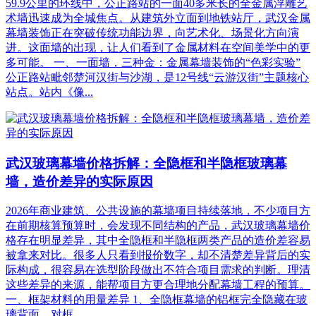
59.9公里的环线中，公正路站的一面40多米长的全金属浮雕艺
术墙迅速成为全城焦点。从建筑外立面到地铁站厅，武汉金属
幕墙装饰正在突破传统功能边界，向艺术化、场景化方向演
进。这面墙的出现，让人们看到了金属材料在空间美学中的更
多可能。 一、一面墙，三种金：金属幕墙装饰的“色彩实验”
公正路站毗邻楚河汉街与沙湖，是12号线“云游汉街”主题核心
站点。站内《像...
武汉玻璃幕墙价格拆解：全隐框和半隐框玻璃幕
墙，造价差异的实际原因
2026年商业建筑、公共设施的幕墙项目持续落地，不少项目方
在前期核算预算时，会发现不同结构的产品，武汉玻璃幕墙价
格存在明显差异，其中全隐框和半隐框两类产品的造价差容易
被拿来对比。很多人只看到报价数字，却不清楚差异背后的实
际构成，很容易在选型阶段做出不符合项目需求的判断。理清
这些差异的来源，能帮项目方更合理地分配幕墙工程的预算。
一、框架材料的用量差异 1、全隐框幕墙的铝框完全隐藏在玻
璃背面，对框...