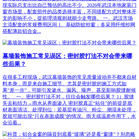
现实际总支出比自己预估的高出不少。2026年武汉本地家装门
窗市场里，配套部件的品类选择丰富，不同搭配方式对整体开
支的影响不小，提前理清规则就能少走弯路。 一、武汉市场
主流配套的常规费用区间 1、基础防蚊纱窗：多采用纤维纱网
搭配薄款铝合金...
幕墙装饰施工常见误区：密封胶打法不对会带来哪
些后果？
在很多工程现场，武汉幕墙装饰的常见质量波动并不都来自材
料本身，而是来自施工细节。尤其是密封胶的施工方式如
果“差一步”，可能引发渗水、漏风、噪声、甚至影响胶缝耐候
性。 一、密封胶打法不对，往往会触发哪些后果？ 1）胶缝
失去粘结力→雨水从界面渗入 密封胶真正“站住”的前提是底
材表面清洁、处理到位；若基层有油污、粉尘、潮湿未处理，
胶就可能出现“只在表面成膜”的情况。雨天或温差作用下，水
会沿着...