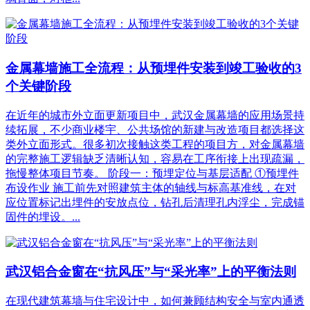
金属幕墙施工全流程：从预埋件安装到竣工验收的3
个关键阶段
在近年的城市外立面更新项目中，武汉金属幕墙的应用场景持
续拓展，不少商业楼宇、公共场馆的新建与改造项目都选择这
类外立面形式。很多初次接触这类工程的项目方，对金属幕墙
的完整施工逻辑缺乏清晰认知，容易在工序衔接上出现疏漏，
拖慢整体项目节奏。 阶段一：预埋定位与基层适配 ①预埋件
布设作业 施工前先对照建筑主体的轴线与标高基准线，在对
应位置标记出埋件的安放点位，钻孔后清理孔内浮尘，完成锚
固件的埋设。...
武汉铝合金窗在“抗风压”与“采光率”上的平衡法则
在现代建筑幕墙与住宅设计中，如何兼顾结构安全与室内通透