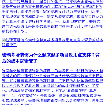
感，是工程界与业主共同关注的焦点。武汉铝合金窗作为应对
复杂气候环境的重要建筑构件，其在“抗风压”与“采光率”上的
平衡法则，直接考验着厂家的结构设计能力与材料应用水平。
要实现这两者的和谐统一，需要从型材结构、玻璃配置以及力
学计算三个维度进行科学考量。 一、优化型材结构：兼顾强
度与透光折减 1.采用高强原生铝材与多腔体设计：抗风压性能
的核心在于型...
玻璃幕墙装饰为什么越来越多项目改用点支撑？背
后的成本逻辑变了
这两年做玻璃幕墙装饰的项目，你会发现一个明显的变化：越
来越多的商业建筑和公共设施开始从传统框架式转向点支撑系
统。武汉玻璃幕墙装饰的项目里，点支撑的占比这两年涨得很
快，不是因为好看才选，而是背后的成本逻辑确实发生了变
化。玻璃幕墙装饰的选材方向，正在从"看颜值"转向"算总
账"。 1、点支撑省的不是玻璃钱，是龙骨和型材的钱‌ 传统框
架式玻璃幕墙，每块玻璃四周都要用铝合金型材包边，再用结