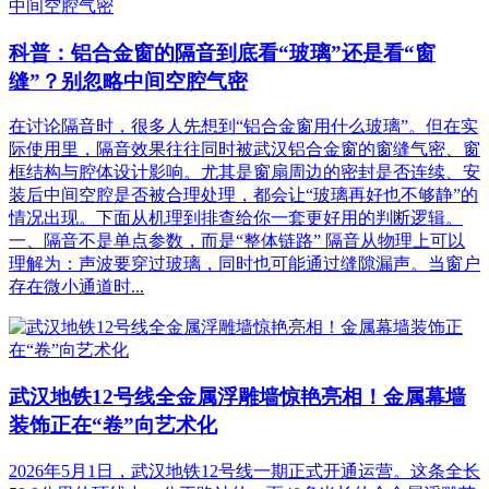
科普：铝合金窗的隔音到底看“玻璃”还是看“窗
缝”？别忽略中间空腔气密
在讨论隔音时，很多人先想到“铝合金窗用什么玻璃”。但在实
际使用里，隔音效果往往同时被武汉铝合金窗的窗缝气密、窗
框结构与腔体设计影响。尤其是窗扇周边的密封是否连续、安
装后中间空腔是否被合理处理，都会让“玻璃再好也不够静”的
情况出现。下面从机理到排查给你一套更好用的判断逻辑。
一、隔音不是单点参数，而是“整体链路” 隔音从物理上可以
理解为：声波要穿过玻璃，同时也可能通过缝隙漏声。当窗户
存在微小通道时...
武汉地铁12号线全金属浮雕墙惊艳亮相！金属幕墙
装饰正在“卷”向艺术化
2026年5月1日，武汉地铁12号线一期正式开通运营。这条全长