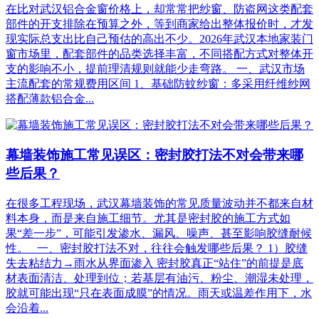
在比对武汉铝合金窗价格上，却常常把纱窗、防盗网这类配套
部件的开支排除在预算之外，等到商家给出整体报价时，才发
现实际总支出比自己预估的高出不少。2026年武汉本地家装门
窗市场里，配套部件的品类选择丰富，不同搭配方式对整体开
支的影响不小，提前理清规则就能少走弯路。 一、武汉市场
主流配套的常规费用区间 1、基础防蚊纱窗：多采用纤维纱网
搭配薄款铝合金...
幕墙装饰施工常见误区：密封胶打法不对会带来哪
些后果？
在很多工程现场，武汉幕墙装饰的常见质量波动并不都来自材
料本身，而是来自施工细节。尤其是密封胶的施工方式如
果“差一步”，可能引发渗水、漏风、噪声、甚至影响胶缝耐候
性。 一、密封胶打法不对，往往会触发哪些后果？ 1）胶缝
失去粘结力→雨水从界面渗入 密封胶真正“站住”的前提是底
材表面清洁、处理到位；若基层有油污、粉尘、潮湿未处理，
胶就可能出现“只在表面成膜”的情况。雨天或温差作用下，水
会沿着...