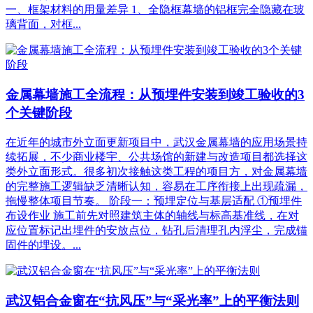
一、框架材料的用量差异 1、全隐框幕墙的铝框完全隐藏在玻
璃背面，对框...
金属幕墙施工全流程：从预埋件安装到竣工验收的3
个关键阶段
在近年的城市外立面更新项目中，武汉金属幕墙的应用场景持
续拓展，不少商业楼宇、公共场馆的新建与改造项目都选择这
类外立面形式。很多初次接触这类工程的项目方，对金属幕墙
的完整施工逻辑缺乏清晰认知，容易在工序衔接上出现疏漏，
拖慢整体项目节奏。 阶段一：预埋定位与基层适配 ①预埋件
布设作业 施工前先对照建筑主体的轴线与标高基准线，在对
应位置标记出埋件的安放点位，钻孔后清理孔内浮尘，完成锚
固件的埋设。...
武汉铝合金窗在“抗风压”与“采光率”上的平衡法则