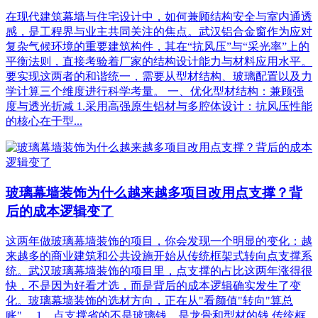
在现代建筑幕墙与住宅设计中，如何兼顾结构安全与室内通透
感，是工程界与业主共同关注的焦点。武汉铝合金窗作为应对
复杂气候环境的重要建筑构件，其在“抗风压”与“采光率”上的
平衡法则，直接考验着厂家的结构设计能力与材料应用水平。
要实现这两者的和谐统一，需要从型材结构、玻璃配置以及力
学计算三个维度进行科学考量。 一、优化型材结构：兼顾强
度与透光折减 1.采用高强原生铝材与多腔体设计：抗风压性能
的核心在于型...
玻璃幕墙装饰为什么越来越多项目改用点支撑？背
后的成本逻辑变了
这两年做玻璃幕墙装饰的项目，你会发现一个明显的变化：越
来越多的商业建筑和公共设施开始从传统框架式转向点支撑系
统。武汉玻璃幕墙装饰的项目里，点支撑的占比这两年涨得很
快，不是因为好看才选，而是背后的成本逻辑确实发生了变
化。玻璃幕墙装饰的选材方向，正在从"看颜值"转向"算总
账"。 1、点支撑省的不是玻璃钱，是龙骨和型材的钱‌ 传统框