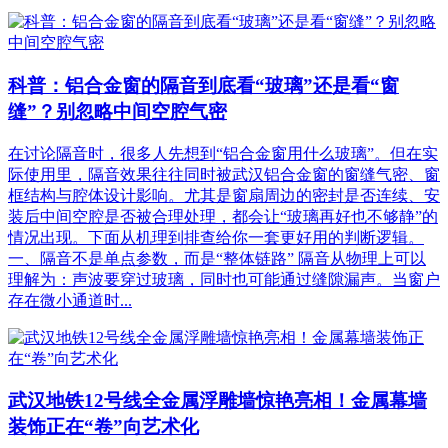
科普：铝合金窗的隔音到底看“玻璃”还是看“窗
缝”？别忽略中间空腔气密
在讨论隔音时，很多人先想到“铝合金窗用什么玻璃”。但在实
际使用里，隔音效果往往同时被武汉铝合金窗的窗缝气密、窗
框结构与腔体设计影响。尤其是窗扇周边的密封是否连续、安
装后中间空腔是否被合理处理，都会让“玻璃再好也不够静”的
情况出现。下面从机理到排查给你一套更好用的判断逻辑。
一、隔音不是单点参数，而是“整体链路” 隔音从物理上可以
理解为：声波要穿过玻璃，同时也可能通过缝隙漏声。当窗户
存在微小通道时...
武汉地铁12号线全金属浮雕墙惊艳亮相！金属幕墙
装饰正在“卷”向艺术化