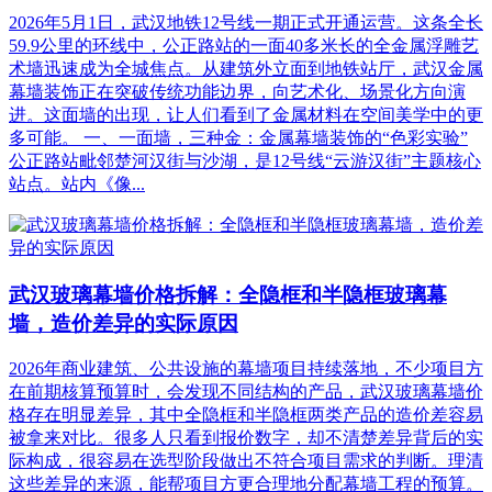
2026年5月1日，武汉地铁12号线一期正式开通运营。这条全长
59.9公里的环线中，公正路站的一面40多米长的全金属浮雕艺
术墙迅速成为全城焦点。从建筑外立面到地铁站厅，武汉金属
幕墙装饰正在突破传统功能边界，向艺术化、场景化方向演
进。这面墙的出现，让人们看到了金属材料在空间美学中的更
多可能。 一、一面墙，三种金：金属幕墙装饰的“色彩实验”
公正路站毗邻楚河汉街与沙湖，是12号线“云游汉街”主题核心
站点。站内《像...
武汉玻璃幕墙价格拆解：全隐框和半隐框玻璃幕
墙，造价差异的实际原因
2026年商业建筑、公共设施的幕墙项目持续落地，不少项目方
在前期核算预算时，会发现不同结构的产品，武汉玻璃幕墙价
格存在明显差异，其中全隐框和半隐框两类产品的造价差容易
被拿来对比。很多人只看到报价数字，却不清楚差异背后的实
际构成，很容易在选型阶段做出不符合项目需求的判断。理清
这些差异的来源，能帮项目方更合理地分配幕墙工程的预算。