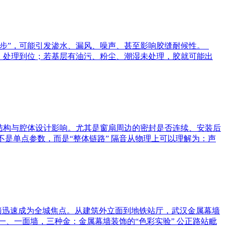
一步”，可能引发渗水、漏风、噪声、甚至影响胶缝耐候性。
洁、处理到位；若基层有油污、粉尘、潮湿未处理，胶就可能出
结构与腔体设计影响。尤其是窗扇周边的密封是否连续、安装后
是单点参数，而是“整体链路” 隔音从物理上可以理解为：声
艺术墙迅速成为全城焦点。从建筑外立面到地铁站厅，武汉金属幕墙
、一面墙，三种金：金属幕墙装饰的“色彩实验” 公正路站毗