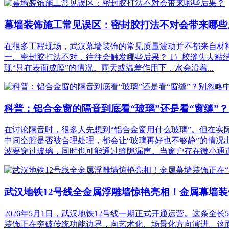
幕墙装饰施工常见误区：密封胶打法不对会带来哪些
在很多工程现场，武汉幕墙装饰的常见质量波动并不都来自材
一、密封胶打法不对，往往会触发哪些后果？ 1）胶缝失去粘
现“只在表面成膜”的情况。雨天或温差作用下，水会沿着...
科普：铝合金窗的隔音到底看“玻璃”还是看“窗缝”
在讨论隔音时，很多人先想到“铝合金窗用什么玻璃”。但在
中间空腔是否被合理处理，都会让“玻璃再好也不够静”的情况
波要穿过玻璃，同时也可能通过缝隙漏声。当窗户存在微小通道时
武汉地铁12号线全金属浮雕墙惊艳亮相！金属幕墙装
2026年5月1日，武汉地铁12号线一期正式开通运营。这条
装饰正在突破传统功能边界，向艺术化、场景化方向演进。这面