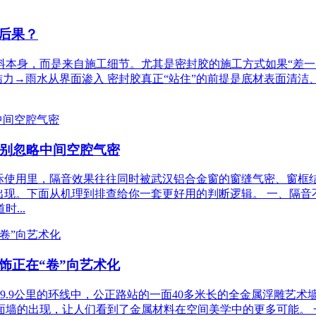
后果？
料本身，而是来自施工细节。尤其是密封胶的施工方式如果“差
结力→雨水从界面渗入 密封胶真正“站住”的前提是底材表面清
？别忽略中间空腔气密
实际使用里，隔音效果往往同时被武汉铝合金窗的窗缝气密、窗框
出现。下面从机理到排查给你一套更好用的判断逻辑。 一、隔音不
...
饰正在“卷”向艺术化
全长59.9公里的环线中，公正路站的一面40多米长的全金属浮雕
墙的出现，让人们看到了金属材料在空间美学中的更多可能。 一