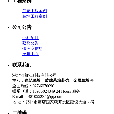
工程案例
门窗工程案例
幕墙工程案例
公司公告
中标项目
获奖公告
供应商信息
招聘中心
联系我们
湖北清凯江科技有限公司
主营：
建筑幕墙
、
玻璃幕墙装饰
、
金属幕墙
等
全国热线：027-60706961
联系电话：13986024349 24 Hours 服务
E-mail ：381055235@qq.com
地 址：鄂州市葛店国家级开发区建设大道68号
二维码