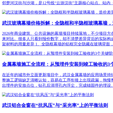
邻楚河汉街与沙湖，是12号线“云游汉街”主题核心站点。站内《像
武汉玻璃幕墙价格拆解：全隐框和半隐框玻璃幕墙，
2026年商业建筑、公共设施的幕墙项目持续落地，不少项目
来对比。很多人只看到报价数字，却不清楚差异背后的实际构
架材料的用量差异 1、全隐框幕墙的铝框完全隐藏在玻璃背面，对
金属幕墙施工全流程：从预埋件安装到竣工验收的3
在近年的城市外立面更新项目中，武汉金属幕墙的应用场景持
整施工逻辑缺乏清晰认知，容易在工序衔接上出现疏漏，拖慢整
出埋件的安放点位，钻孔后清理孔内浮尘，完成锚固件的埋设。.
武汉铝合金窗在“抗风压”与“采光率”上的平衡法则