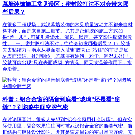
幕墙装饰施工常见误区：密封胶打法不对会带来哪
些后果？
在很多工程现场，武汉幕墙装饰的常见质量波动并不都来自材
料本身，而是来自施工细节。尤其是密封胶的施工方式如
果“差一步”，可能引发渗水、漏风、噪声、甚至影响胶缝耐候
性。 一、密封胶打法不对，往往会触发哪些后果？ 1）胶缝
失去粘结力→雨水从界面渗入 密封胶真正“站住”的前提是底
材表面清洁、处理到位；若基层有油污、粉尘、潮湿未处理，
胶就可能出现“只在表面成膜”的情况。雨天或温差作用下，水
会沿着...
科普：铝合金窗的隔音到底看“玻璃”还是看“窗
缝”？别忽略中间空腔气密
在讨论隔音时，很多人先想到“铝合金窗用什么玻璃”。但在实
际使用里，隔音效果往往同时被武汉铝合金窗的窗缝气密、窗
框结构与腔体设计影响。尤其是窗扇周边的密封是否连续、安