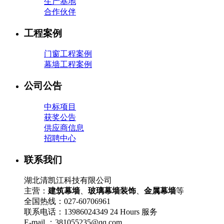
生产基地
合作伙伴
工程案例
门窗工程案例
幕墙工程案例
公司公告
中标项目
获奖公告
供应商信息
招聘中心
联系我们
湖北清凯江科技有限公司
主营：
建筑幕墙
、
玻璃幕墙装饰
、
金属幕墙
等
全国热线：027-60706961
联系电话：13986024349 24 Hours 服务
E-mail ：381055235@qq.com