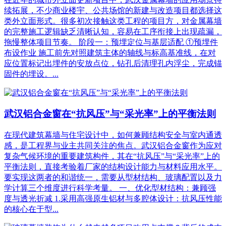
续拓展，不少商业楼宇、公共场馆的新建与改造项目都选择这
类外立面形式。很多初次接触这类工程的项目方，对金属幕墙
的完整施工逻辑缺乏清晰认知，容易在工序衔接上出现疏漏，
拖慢整体项目节奏。 阶段一：预埋定位与基层适配 ①预埋件
布设作业 施工前先对照建筑主体的轴线与标高基准线，在对
应位置标记出埋件的安放点位，钻孔后清理孔内浮尘，完成锚
固件的埋设。...
武汉铝合金窗在“抗风压”与“采光率”上的平衡法则
在现代建筑幕墙与住宅设计中，如何兼顾结构安全与室内通透
感，是工程界与业主共同关注的焦点。武汉铝合金窗作为应对
复杂气候环境的重要建筑构件，其在“抗风压”与“采光率”上的
平衡法则，直接考验着厂家的结构设计能力与材料应用水平。
要实现这两者的和谐统一，需要从型材结构、玻璃配置以及力
学计算三个维度进行科学考量。 一、优化型材结构：兼顾强
度与透光折减 1.采用高强原生铝材与多腔体设计：抗风压性能
的核心在于型...