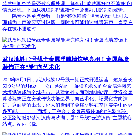
装后中间空腔是否被合理处理，都会让“玻璃再好也不够静”的
情况出现。下面从机理到排查给你一套更好用的判断逻辑。
一、隔音不是单点参数，而是“整体链路” 隔音从物理上可以
理解为：声波要穿过玻璃，同时也可能通过缝隙漏声。当窗户
存在微小通道时...
武汉地铁12号线全金属浮雕墙惊艳亮相！金属幕墙
装饰正在“卷”向艺术化
2026年5月1日，武汉地铁12号线一期正式开通运营。这条全长
59.9公里的环线中，公正路站的一面40多米长的全金属浮雕艺
术墙迅速成为全城焦点。从建筑外立面到地铁站厅，武汉金属
幕墙装饰正在突破传统功能边界，向艺术化、场景化方向演
进。这面墙的出现，让人们看到了金属材料在空间美学中的更
多可能。 一、一面墙，三种金：金属幕墙装饰的“色彩实验”
公正路站毗邻楚河汉街与沙湖，是12号线“云游汉街”主题核心
站点。站内《像...