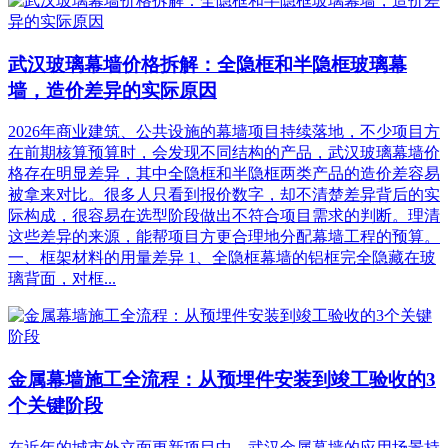
武汉玻璃幕墙价格拆解：全隐框和半隐框玻璃幕
墙，造价差异的实际原因
2026年商业建筑、公共设施的幕墙项目持续落地，不少项目方
在前期核算预算时，会发现不同结构的产品，武汉玻璃幕墙价
格存在明显差异，其中全隐框和半隐框两类产品的造价差容易
被拿来对比。很多人只看到报价数字，却不清楚差异背后的实
际构成，很容易在选型阶段做出不符合项目需求的判断。理清
这些差异的来源，能帮项目方更合理地分配幕墙工程的预算。
一、框架材料的用量差异 1、全隐框幕墙的铝框完全隐藏在玻
璃背面，对框...
金属幕墙施工全流程：从预埋件安装到竣工验收的3
个关键阶段
在近年的城市外立面更新项目中，武汉金属幕墙的应用场景持