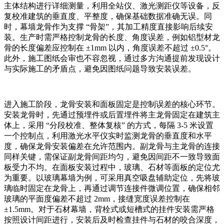
主体结构进行详细测量，利用全站仪、激光测距仪等设备，反
复校准建筑的垂直度、平整度，确保基础数据准确无误。同
时，幕墙龙骨作为支撑 “骨架”，其加工精度直接影响后续安
装。生产时需严格控制龙骨的长度、角度误差，例如铝型材龙
骨的长度偏差应控制在 ±1mm 以内，角度误差不超过 ±0.5°。
此外，施工图纸会审也不容忽视，通过多方沟通提前发现设计
与实际施工的矛盾点，避免因图纸问题导致安装误差。​
进入施工阶段，龙骨安装和面板固定是控制误差的核心环节。
安装龙骨时，先通过预埋件或后置埋件将主龙骨固定在建筑主
体上，采用 “分段校准、整体复核” 的方式，每隔 3-5 米设置
一个控制点，利用激光水平仪实时监测龙骨的垂直度和水平
度，确保龙骨安装偏差在允许范围内。副龙骨与主龙骨的连接
同样关键，需保证副龙骨间距均匀，避免因间距不一致导致面
板受力不均。在面板安装过程中，玻璃、石材等面板的定位尤
为重要。以玻璃幕墙为例，可采用真空吸盘辅助定位，先将玻
璃临时固定在龙骨上，再通过调节连接件微调位置，确保相邻
玻璃的平面度偏差不超过 2mm，接缝宽度误差控制在
±1.5mm。对于石材幕墙，背栓式或短槽式的挂件安装需严格
按照设计间距进行，安装后及时检查挂件与石材的咬合深度，